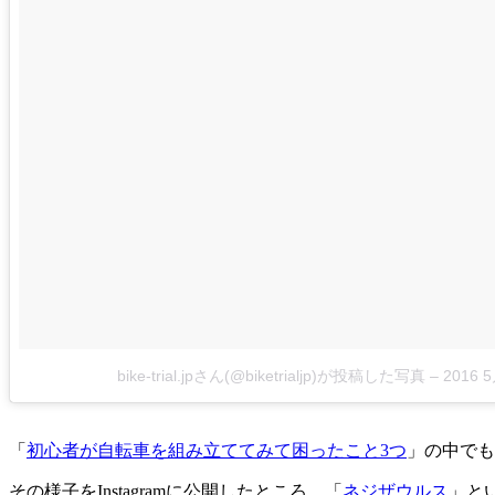
bike-trial.jpさん(@biketrialjp)が投稿した写真
–
2016 
「
初心者が自転車を組み立ててみて困ったこと3つ
」の中でも
その様子をInstagramに公開したところ、「
ネジザウルス
」と