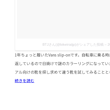
BTJさん(@biketrialjp)がシェアした投稿
–
2
1年ちょっと履いたVans slip-onです。自転車に
返しているので日焼けで謎のカラーリングになってい
アル向けの靴を探し求めて違う靴を試してみることと
続きを読む