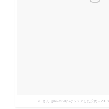
BTJさん(@biketrialjp)がシェアした投稿
–
201