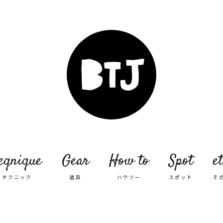
eqnique
Gear
How to
Spot
et
テクニック
道具
ハウツー
スポット
そ