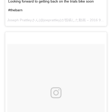
Looking forward to getting back on the trials bike soon
#thebarn
Joseph Prattleyさん(@joeprattley)が投稿した動画 –
2016 9月 20 11:49午前 PDT