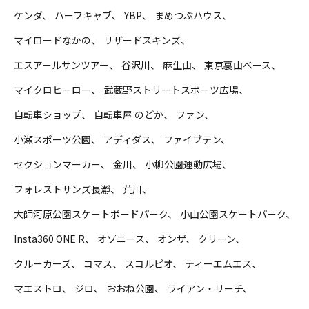
ケンダ
ハーフキャブ
YBP
まめつぶハウス
マイロードなかの
リザードスキンズ
エスアールサンツアー
谷沢川
麻生山
東京裏山ベース
マイクロヒーロー
武蔵野ストリートスポーツ広場
自転車ショップ
自転車屋 のどか
ファン
小瀬スポーツ公園
アディダス
ファイブテン
セクションマーカー
金川
小柳公園運動広場
フォレストサンズ長瀞
荒川
大師河原公園スケートボードパーク
小山公園スケートパーク
Insta360 ONE R
オゾニース
オンザ
クリーン
クルーカーズ
コマス
スコルピオ
ティーエムエス
マエストロ
ジロ
おおね公園
ライアン・リーチ