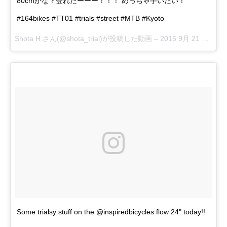
80cmかな？登れたーーー！！！ めっちゃ手いたい！
#164bikes #TT01 #trials #street #MTB #Kyoto
Shota H.さん(@shota_trial)が投稿した動画 –
2016 9月 21 4:48午後 PDT
Some trialsy stuff on the @inspiredbicycles flow 24" today!!