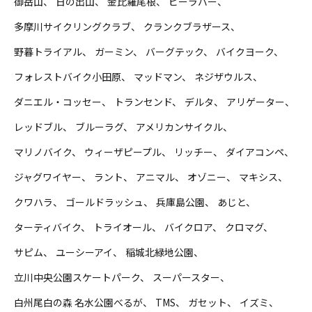
御岳山
日の出山
金比羅尾根
ビーラバー
多摩川サイクリングクラブ
クランクブラザース
野暮トライアル
ガーミン
バーグテック
バイクヨーク
フォレストバイク小田原
マッドマン
ネジザウルス
ダニエル・コッセー
トランセンド
デルタ
アリゲーター
レッドブル
ブルーラグ
アメリカンサイクル
マリノバイク
ウィーザピープル
リッチー
ダイアコンペ
ジャグワイヤー
ラント
アニマル
オゾニー
マキシス
クワハラ
ゴールドラッシュ
兵庫島公園
あじと
ターティバイク
トライオール
バイクロア
クロマグ
サピム
ユーシーアイ
稲城北緑地公園
立川中央公園スケートパーク
スーパースター
白州尾白の森 名水公園べるが
TMS
ガセット
イズミ