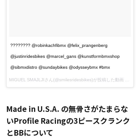
???????? @robinkachfibmx @felix_prangenberg
@justinridesbikes @marcel_gans @kunstformbmxshop
@sibmxdistro @sundaybikes @odysseybmx #bmx
MIGUEL SMAJLJIさん(@smilesridesbikes)が投稿した動画 –
2016
Made in U.S.A. の無骨さがたまらな
いProfile Racingの3ピースクランク
とBBについて