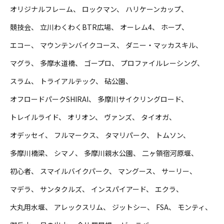
オリジナルフレーム
ロックマン
ハリケーンカップ
競技会
立川わくわくBTR広場
オーレム4
ホープ
エコー
マウンテンバイクコース
ダニー・マッカスキル
マグラ
多摩水道橋
ゴープロ
プロファイルレーシング
スラム
トライアルテック
砧公園
オフロードパークSHIRAI
多摩川サイクリングロード
トレイルライド
オリオン
ヴァンズ
タイオガ
オデッセイ
フルマークス
タマリパーク
トムソン
多摩川橋梁
シマノ
多摩川親水公園
二ヶ領宿河原堰
初心者
スマイルバイクパーク
マングース
サーリー
マデラ
サンタクルズ
インスパイアード
エクラ
大丸用水堰
アレックスリム
ジットシー
FSA
モンティ