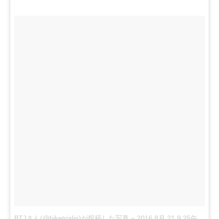
BTJさん(@biketrialjp)が投稿した写真
–
2016 8月 21 9:25午後 PDT