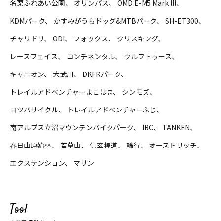
名栗ふれあい公園
オリンパス
OMD E-M5 Mark lll
KDMパーク
かすみがうらドッグ&MTBパーク
SH-ET300
チャリドリ
ODI
フォックス
クリスキング
レースフェイス
コンチネンタル
ウルフトゥース
キャニオン
大武川
DKFRパーク
トレイルアドベンチャーよこはま
シンモズ
ヨツバサイクル
トレイルアドベンチャーふじ
南アルプス立沼マウンテンバイクパーク
IRC
TANKEN
春日山原始林
若草山
信玄棒道
輪行
オーストリッチ
エクステンション
マリン
Tool