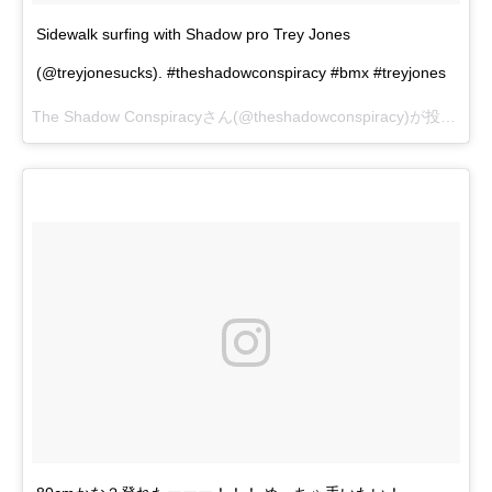
Sidewalk surfing with Shadow pro Trey Jones
(@treyjonesucks). #theshadowconspiracy #bmx #treyjones
The Shadow Conspiracyさん(@theshadowconspiracy)が投稿した動画 –