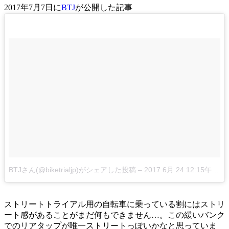
2017年7月7日に
BTJ
が公開した記事
BTJさん(@biketrialjp)がシェアした投稿
–
2017 6月 24 12:15午前 PDT
ストリートトライアル用の自転車に乗っている割にはストリ
ート感があることがまだ何もできません…。この緩いバンク
でのリアタップが唯一ストリートっぽいかなと思っていま