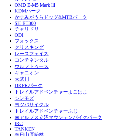
OMD E-M5 Mark lll
KDMパーク
かすみがうらドッグ&MTBパーク
SH-ET300
チャリドリ
ODI
フォックス
クリスキング
レースフェイス
コンチネンタル
ウルフトゥース
キャニオン
大武川
DKFRパーク
トレイルアドベンチャーよこはま
シンモズ
ヨツバサイクル
トレイルアドベンチャーふじ
南アルプス立沼マウンテンバイクパーク
IRC
TANKEN
春日山原始林