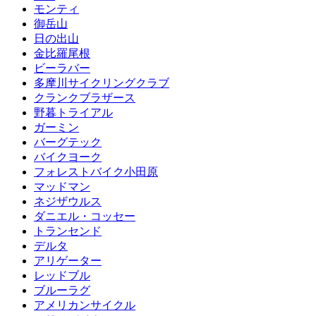
モンティ
御岳山
日の出山
金比羅尾根
ビーラバー
多摩川サイクリングクラブ
クランクブラザース
野暮トライアル
ガーミン
バーグテック
バイクヨーク
フォレストバイク小田原
マッドマン
ネジザウルス
ダニエル・コッセー
トランセンド
デルタ
アリゲーター
レッドブル
ブルーラグ
アメリカンサイクル