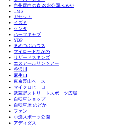
白州尾白の森 名水公園べるが
TMS
ガセット
イズミ
ケンダ
ハーフキャブ
YBP
まめつぶハウス
マイロードなかの
リザードスキンズ
エスアールサンツアー
谷沢川
麻生山
東京裏山ベース
マイクロヒーロー
武蔵野ストリートスポーツ広場
自転車ショップ
自転車屋 のどか
ファン
小瀬スポーツ公園
アディダス