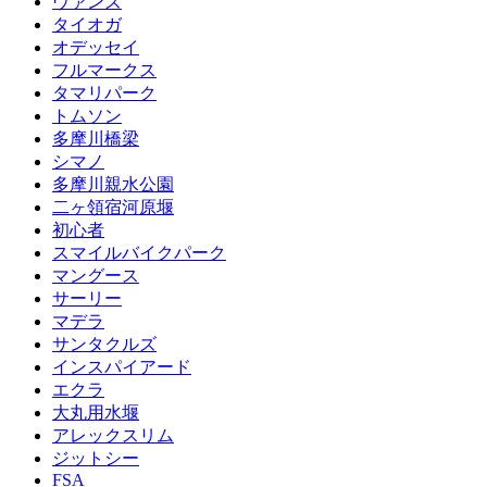
ヴァンズ
タイオガ
オデッセイ
フルマークス
タマリパーク
トムソン
多摩川橋梁
シマノ
多摩川親水公園
二ヶ領宿河原堰
初心者
スマイルバイクパーク
マングース
サーリー
マデラ
サンタクルズ
インスパイアード
エクラ
大丸用水堰
アレックスリム
ジットシー
FSA