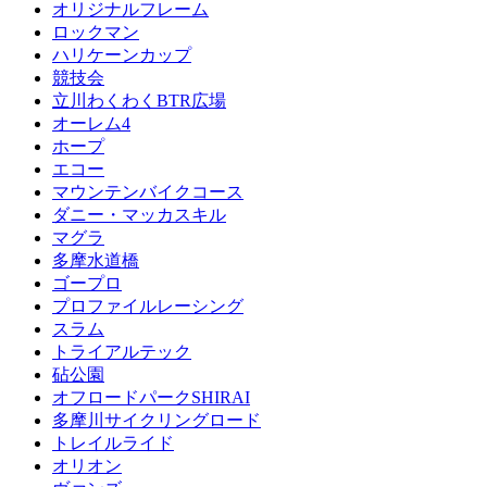
オリジナルフレーム
ロックマン
ハリケーンカップ
競技会
立川わくわくBTR広場
オーレム4
ホープ
エコー
マウンテンバイクコース
ダニー・マッカスキル
マグラ
多摩水道橋
ゴープロ
プロファイルレーシング
スラム
トライアルテック
砧公園
オフロードパークSHIRAI
多摩川サイクリングロード
トレイルライド
オリオン