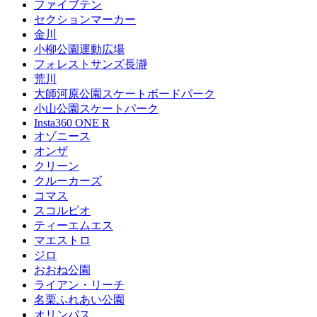
ファイブテン
セクションマーカー
金川
小柳公園運動広場
フォレストサンズ長瀞
荒川
大師河原公園スケートボードパーク
小山公園スケートパーク
Insta360 ONE R
オゾニース
オンザ
クリーン
クルーカーズ
コマス
スコルピオ
ティーエムエス
マエストロ
ジロ
おおね公園
ライアン・リーチ
名栗ふれあい公園
オリンパス