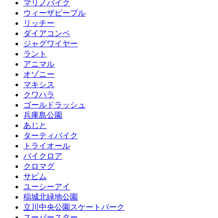
マリノバイク
ウィーザピープル
リッチー
ダイアコンペ
ジャグワイヤー
ラント
アニマル
オゾニー
マキシス
クワハラ
ゴールドラッシュ
兵庫島公園
あじと
ターティバイク
トライオール
バイクロア
クロマグ
サピム
ユーシーアイ
稲城北緑地公園
立川中央公園スケートパーク
スーパースター