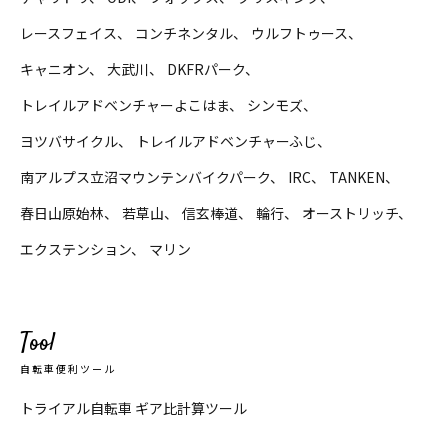
レースフェイス
コンチネンタル
ウルフトゥース
キャニオン
大武川
DKFRパーク
トレイルアドベンチャーよこはま
シンモズ
ヨツバサイクル
トレイルアドベンチャーふじ
南アルプス立沼マウンテンバイクパーク
IRC
TANKEN
春日山原始林
若草山
信玄棒道
輪行
オーストリッチ
エクステンション
マリン
Tool
自転車便利ツール
トライアル自転車 ギア比計算ツール