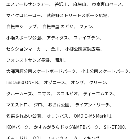
エスアールサンツアー
谷沢川
麻生山
東京裏山ベース
マイクロヒーロー
武蔵野ストリートスポーツ広場
自転車ショップ
自転車屋 のどか
ファン
小瀬スポーツ公園
アディダス
ファイブテン
セクションマーカー
金川
小柳公園運動広場
フォレストサンズ長瀞
荒川
大師河原公園スケートボードパーク
小山公園スケートパーク
Insta360 ONE R
オゾニース
オンザ
クリーン
クルーカーズ
コマス
スコルピオ
ティーエムエス
マエストロ
ジロ
おおね公園
ライアン・リーチ
名栗ふれあい公園
オリンパス
OMD E-M5 Mark lll
KDMパーク
かすみがうらドッグ&MTBパーク
SH-ET300
チャリドリ
ODI
フォックス
クリスキング