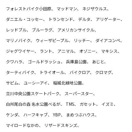
フォレストバイク小田原
マッドマン
ネジザウルス
ダニエル・コッセー
トランセンド
デルタ
アリゲーター
レッドブル
ブルーラグ
アメリカンサイクル
マリノバイク
ウィーザピープル
リッチー
ダイアコンペ
ジャグワイヤー
ラント
アニマル
オゾニー
マキシス
クワハラ
ゴールドラッシュ
兵庫島公園
あじと
ターティバイク
トライオール
バイクロア
クロマグ
サピム
ユーシーアイ
稲城北緑地公園
立川中央公園スケートパーク
スーパースター
白州尾白の森 名水公園べるが
TMS
ガセット
イズミ
ケンダ
ハーフキャブ
YBP
まめつぶハウス
マイロードなかの
リザードスキンズ