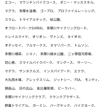
エコー
マウンテンバイクコース
ダニー・マッカスキル
マグラ
多摩水道橋
ゴープロ
プロファイルレーシング
スラム
トライアルテック
砧公園
オフロードパークSHIRAI
多摩川サイクリングロード
トレイルライド
オリオン
ヴァンズ
タイオガ
オデッセイ
フルマークス
タマリパーク
トムソン
多摩川橋梁
シマノ
多摩川親水公園
二ヶ領宿河原堰
初心者
スマイルバイクパーク
マングース
サーリー
マデラ
サンタクルズ
インスパイアード
エクラ
大丸用水堰
アレックスリム
ジットシー
FSA
モンティ
御岳山
日の出山
金比羅尾根
ビーラバー
多摩川サイクリングクラブ
クランクブラザース
野暮トライアル
ガーミン
バーグテック
バイクヨーク