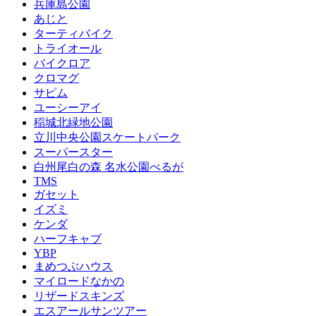
兵庫島公園
あじと
ターティバイク
トライオール
バイクロア
クロマグ
サピム
ユーシーアイ
稲城北緑地公園
立川中央公園スケートパーク
スーパースター
白州尾白の森 名水公園べるが
TMS
ガセット
イズミ
ケンダ
ハーフキャブ
YBP
まめつぶハウス
マイロードなかの
リザードスキンズ
エスアールサンツアー