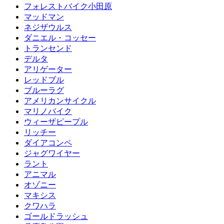
フォレストバイク小田原
マッドマン
ネジザウルス
ダニエル・コッセー
トランセンド
デルタ
アリゲーター
レッドブル
ブルーラグ
アメリカンサイクル
マリノバイク
ウィーザピープル
リッチー
ダイアコンペ
ジャグワイヤー
ラント
アニマル
オゾニー
マキシス
クワハラ
ゴールドラッシュ