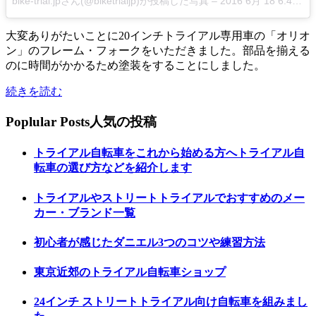
bike-trial.jpさん(@biketrialjp)が投稿した写真
–
2016 6月 18 6:45午前 PDT
大変ありがたいことに20インチトライアル専用車の「オリオ
ン」のフレーム・フォークをいただきました。部品を揃える
のに時間がかかるため塗装をすることにしました。
続きを読む
Poplular Posts
人気の投稿
トライアル自転車をこれから始める方へトライアル自
転車の選び方などを紹介します
トライアルやストリートトライアルでおすすめのメー
カー・ブランド一覧
初心者が感じたダニエル3つのコツや練習方法
東京近郊のトライアル自転車ショップ
24インチ ストリートトライアル向け自転車を組みまし