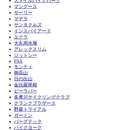
スマイルバイクパーク
マングース
サーリー
マデラ
サンタクルズ
インスパイアード
エクラ
大丸用水堰
アレックスリム
ジットシー
FSA
モンティ
御岳山
日の出山
金比羅尾根
ビーラバー
多摩川サイクリングクラブ
クランクブラザース
野暮トライアル
ガーミン
バーグテック
バイクヨーク