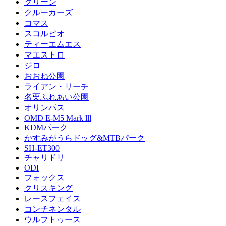
クリーン
クルーカーズ
コマス
スコルピオ
ティーエムエス
マエストロ
ジロ
おおね公園
ライアン・リーチ
名栗ふれあい公園
オリンパス
OMD E-M5 Mark lll
KDMパーク
かすみがうらドッグ&MTBパーク
SH-ET300
チャリドリ
ODI
フォックス
クリスキング
レースフェイス
コンチネンタル
ウルフトゥース