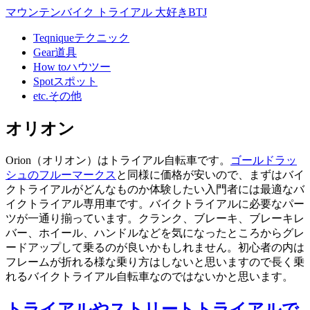
マウンテンバイク トライアル 大好きBTJ
Teqnique
テクニック
Gear
道具
How to
ハウツー
Spot
スポット
etc.
その他
オリオン
Orion（オリオン）はトライアル自転車です。
ゴールドラッ
シュのフルーマークス
と同様に価格が安いので、まずはバイ
クトライアルがどんなものか体験したい入門者には最適なバ
イクトライアル専用車です。バイクトライアルに必要なパー
ツが一通り揃っています。クランク、ブレーキ、ブレーキレ
バー、ホイール、ハンドルなどを気になったところからグレ
ードアップして乗るのが良いかもしれません。初心者の内は
フレームが折れる様な乗り方はしないと思いますので長く乗
れるバイクトライアル自転車なのではないかと思います。
トライアルやストリートトライアルで