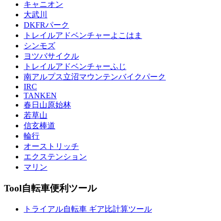
キャニオン
大武川
DKFRパーク
トレイルアドベンチャーよこはま
シンモズ
ヨツバサイクル
トレイルアドベンチャーふじ
南アルプス立沼マウンテンバイクパーク
IRC
TANKEN
春日山原始林
若草山
信玄棒道
輪行
オーストリッチ
エクステンション
マリン
Tool
自転車便利ツール
トライアル自転車 ギア比計算ツール