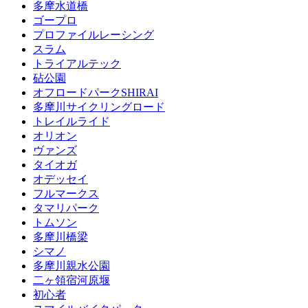
多摩水道橋
ゴープロ
プロファイルレーシング
スラム
トライアルテック
砧公園
オフロードパークSHIRAI
多摩川サイクリングロード
トレイルライド
オリオン
ヴァンズ
タイオガ
オデッセイ
フルマークス
タマリパーク
トムソン
多摩川橋梁
シマノ
多摩川親水公園
二ヶ領宿河原堰
初心者