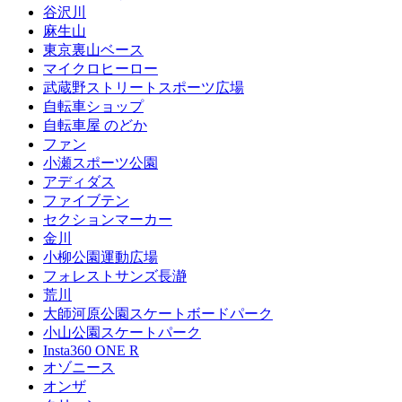
谷沢川
麻生山
東京裏山ベース
マイクロヒーロー
武蔵野ストリートスポーツ広場
自転車ショップ
自転車屋 のどか
ファン
小瀬スポーツ公園
アディダス
ファイブテン
セクションマーカー
金川
小柳公園運動広場
フォレストサンズ長瀞
荒川
大師河原公園スケートボードパーク
小山公園スケートパーク
Insta360 ONE R
オゾニース
オンザ