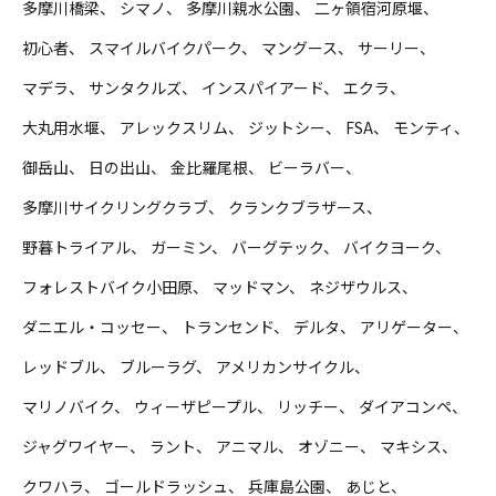
多摩川橋梁
シマノ
多摩川親水公園
二ヶ領宿河原堰
初心者
スマイルバイクパーク
マングース
サーリー
マデラ
サンタクルズ
インスパイアード
エクラ
大丸用水堰
アレックスリム
ジットシー
FSA
モンティ
御岳山
日の出山
金比羅尾根
ビーラバー
多摩川サイクリングクラブ
クランクブラザース
野暮トライアル
ガーミン
バーグテック
バイクヨーク
フォレストバイク小田原
マッドマン
ネジザウルス
ダニエル・コッセー
トランセンド
デルタ
アリゲーター
レッドブル
ブルーラグ
アメリカンサイクル
マリノバイク
ウィーザピープル
リッチー
ダイアコンペ
ジャグワイヤー
ラント
アニマル
オゾニー
マキシス
クワハラ
ゴールドラッシュ
兵庫島公園
あじと