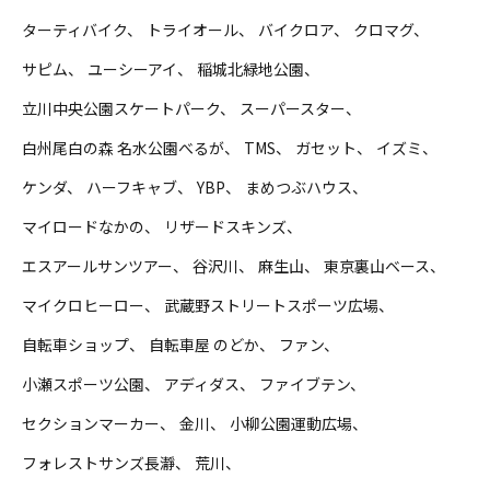
ターティバイク
トライオール
バイクロア
クロマグ
サピム
ユーシーアイ
稲城北緑地公園
立川中央公園スケートパーク
スーパースター
白州尾白の森 名水公園べるが
TMS
ガセット
イズミ
ケンダ
ハーフキャブ
YBP
まめつぶハウス
マイロードなかの
リザードスキンズ
エスアールサンツアー
谷沢川
麻生山
東京裏山ベース
マイクロヒーロー
武蔵野ストリートスポーツ広場
自転車ショップ
自転車屋 のどか
ファン
小瀬スポーツ公園
アディダス
ファイブテン
セクションマーカー
金川
小柳公園運動広場
フォレストサンズ長瀞
荒川