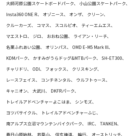
大師河原公園スケートボードパーク
小山公園スケートパーク
Insta360 ONE R
オゾニース
オンザ
クリーン
クルーカーズ
コマス
スコルピオ
ティーエムエス
マエストロ
ジロ
おおね公園
ライアン・リーチ
名栗ふれあい公園
オリンパス
OMD E-M5 Mark lll
KDMパーク
かすみがうらドッグ&MTBパーク
SH-ET300
チャリドリ
ODI
フォックス
クリスキング
レースフェイス
コンチネンタル
ウルフトゥース
キャニオン
大武川
DKFRパーク
トレイルアドベンチャーよこはま
シンモズ
ヨツバサイクル
トレイルアドベンチャーふじ
南アルプス立沼マウンテンバイクパーク
IRC
TANKEN
春日山原始林
若草山
信玄棒道
輪行
オーストリッチ