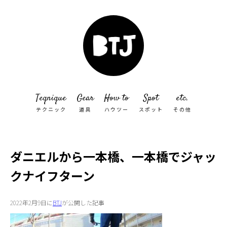
Teqnique
Gear
How to
Spot
etc.
テクニック
道具
ハウツー
スポット
その他
ダニエルから一本橋、一本橋でジャッ
クナイフターン
2022年2月9日に
BTJ
が公開した記事