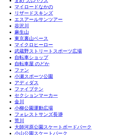
まめつぶハウス
マイロードなかの
リザードスキンズ
エスアールサンツアー
谷沢川
麻生山
東京裏山ベース
マイクロヒーロー
武蔵野ストリートスポーツ広場
自転車ショップ
自転車屋 のどか
ファン
小瀬スポーツ公園
アディダス
ファイブテン
セクションマーカー
金川
小柳公園運動広場
フォレストサンズ長瀞
荒川
大師河原公園スケートボードパーク
小山公園スケートパーク