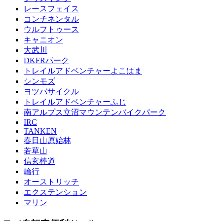
レースフェイス
コンチネンタル
ウルフトゥース
キャニオン
大武川
DKFRパーク
トレイルアドベンチャーよこはま
シンモズ
ヨツバサイクル
トレイルアドベンチャーふじ
南アルプス立沼マウンテンバイクパーク
IRC
TANKEN
春日山原始林
若草山
信玄棒道
輪行
オーストリッチ
エクステンション
マリン