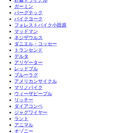
野暮トライアル
ガーミン
バーグテック
バイクヨーク
フォレストバイク小田原
マッドマン
ネジザウルス
ダニエル・コッセー
トランセンド
デルタ
アリゲーター
レッドブル
ブルーラグ
アメリカンサイクル
マリノバイク
ウィーザピープル
リッチー
ダイアコンペ
ジャグワイヤー
ラント
アニマル
オゾニー