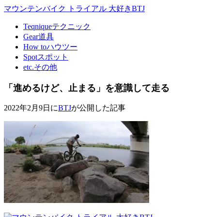
マウンテンバイク トライアル 大好きBTJ
Teqnique
テクニック
Gear
道具
How to
ハウツー
Spot
スポット
etc.
その他
「進めるけど、止まる」を意識して走る
2022年2月9日に
BTJ
が公開した記事