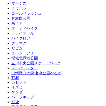
マキシス
クワハラ
ゴールドラッシュ
兵庫島公園
あじと
ターティバイク
トライオール
バイクロア
クロマグ
サピム
ユーシーアイ
稲城北緑地公園
立川中央公園スケートパーク
スーパースター
白州尾白の森 名水公園べるが
TMS
ガセット
イズミ
ケンダ
ハーフキャブ
YBP