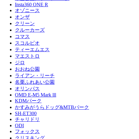
Insta360 ONE R
オゾニース
オンザ
クリーン
クルーカーズ
コマス
スコルピオ
ティーエムエス
マエストロ
ジロ
おおね公園
ライアン・リーチ
名栗ふれあい公園
オリンパス
OMD E-M5 Mark lll
KDMパーク
かすみがうらドッグ&MTBパーク
SH-ET300
チャリドリ
ODI
フォックス
クリスキング