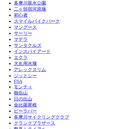
多摩川親水公園
二ヶ領宿河原堰
初心者
スマイルバイクパーク
マングース
サーリー
マデラ
サンタクルズ
インスパイアード
エクラ
大丸用水堰
アレックスリム
ジットシー
FSA
モンティ
御岳山
日の出山
金比羅尾根
ビーラバー
多摩川サイクリングクラブ
クランクブラザース