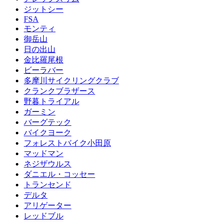
ジットシー
FSA
モンティ
御岳山
日の出山
金比羅尾根
ビーラバー
多摩川サイクリングクラブ
クランクブラザース
野暮トライアル
ガーミン
バーグテック
バイクヨーク
フォレストバイク小田原
マッドマン
ネジザウルス
ダニエル・コッセー
トランセンド
デルタ
アリゲーター
レッドブル