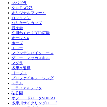
ツバグラ
クロモズ275
オリジナルフレーム
ロックマン
ハリケーンカップ
競技会
立川わくわくBTR広場
オーレム4
ホープ
エコー
マウンテンバイクコース
ダニー・マッカスキル
マグラ
多摩水道橋
ゴープロ
プロファイルレーシング
スラム
トライアルテック
砧公園
オフロードパークSHIRAI
多摩川サイクリングロード