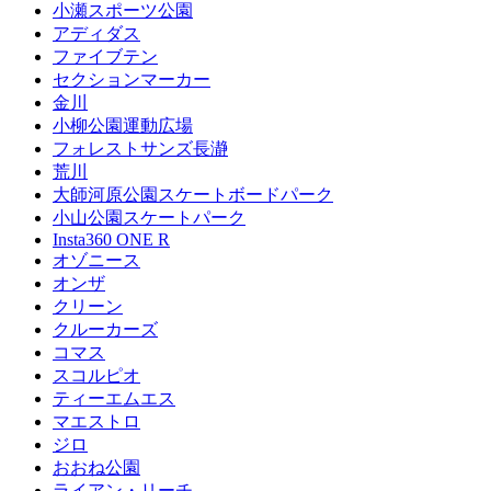
小瀬スポーツ公園
アディダス
ファイブテン
セクションマーカー
金川
小柳公園運動広場
フォレストサンズ長瀞
荒川
大師河原公園スケートボードパーク
小山公園スケートパーク
Insta360 ONE R
オゾニース
オンザ
クリーン
クルーカーズ
コマス
スコルピオ
ティーエムエス
マエストロ
ジロ
おおね公園
ライアン・リーチ