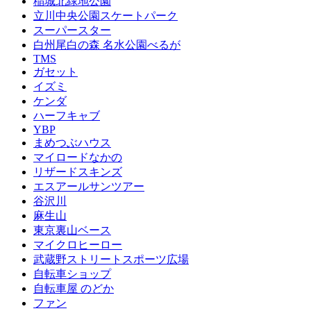
稲城北緑地公園
立川中央公園スケートパーク
スーパースター
白州尾白の森 名水公園べるが
TMS
ガセット
イズミ
ケンダ
ハーフキャブ
YBP
まめつぶハウス
マイロードなかの
リザードスキンズ
エスアールサンツアー
谷沢川
麻生山
東京裏山ベース
マイクロヒーロー
武蔵野ストリートスポーツ広場
自転車ショップ
自転車屋 のどか
ファン