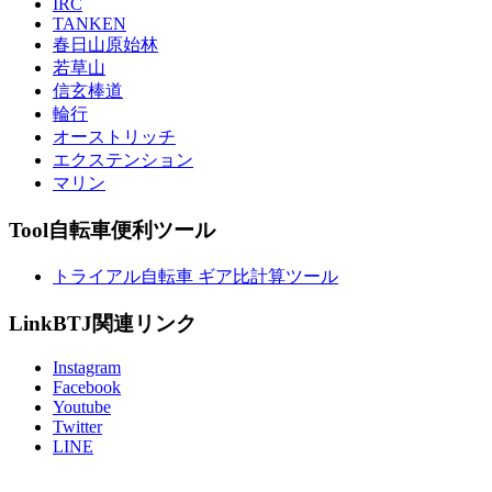
IRC
TANKEN
春日山原始林
若草山
信玄棒道
輪行
オーストリッチ
エクステンション
マリン
Tool
自転車便利ツール
トライアル自転車 ギア比計算ツール
Link
BTJ関連リンク
Instagram
Facebook
Youtube
Twitter
LINE