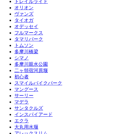
トレイルライド
オリオン
ヴァンズ
タイオガ
オデッセイ
フルマークス
タマリパーク
トムソン
多摩川橋梁
シマノ
多摩川親水公園
二ヶ領宿河原堰
初心者
スマイルバイクパーク
マングース
サーリー
マデラ
サンタクルズ
インスパイアード
エクラ
大丸用水堰
アレックスリム