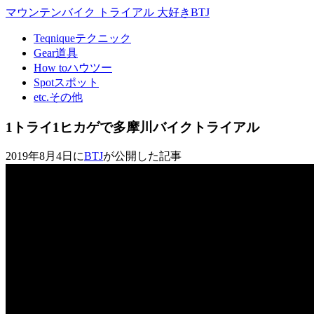
マウンテンバイク トライアル 大好きBTJ
Teqnique
テクニック
Gear
道具
How to
ハウツー
Spot
スポット
etc.
その他
1トライ1ヒカゲで多摩川バイクトライアル
2019年8月4日に
BTJ
が公開した記事