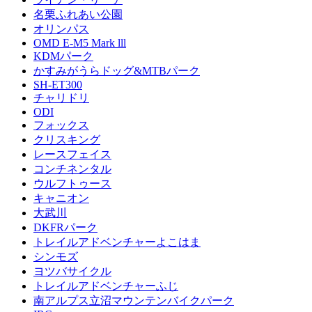
名栗ふれあい公園
オリンパス
OMD E-M5 Mark lll
KDMパーク
かすみがうらドッグ&MTBパーク
SH-ET300
チャリドリ
ODI
フォックス
クリスキング
レースフェイス
コンチネンタル
ウルフトゥース
キャニオン
大武川
DKFRパーク
トレイルアドベンチャーよこはま
シンモズ
ヨツバサイクル
トレイルアドベンチャーふじ
南アルプス立沼マウンテンバイクパーク