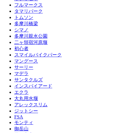
フルマークス
タマリパーク
トムソン
多摩川橋梁
シマノ
多摩川親水公園
二ヶ領宿河原堰
初心者
スマイルバイクパーク
マングース
サーリー
マデラ
サンタクルズ
インスパイアード
エクラ
大丸用水堰
アレックスリム
ジットシー
FSA
モンティ
御岳山