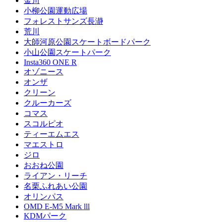
金川
小柳公園運動広場
フォレストサンズ長瀞
荒川
大師河原公園スケートボードパーク
小山公園スケートパーク
Insta360 ONE R
オゾニース
オンザ
クリーン
クルーカーズ
コマス
スコルピオ
ティーエムエス
マエストロ
ジロ
おおね公園
ライアン・リーチ
名栗ふれあい公園
オリンパス
OMD E-M5 Mark lll
KDMパーク