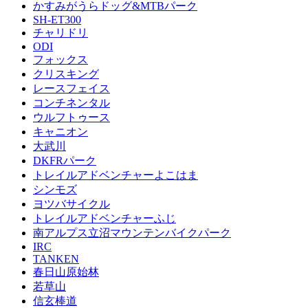
かすみがうらドッグ&MTBパーク
SH-ET300
チャリドリ
ODI
フォックス
クリスキング
レースフェイス
コンチネンタル
ウルフトゥース
キャニオン
大武川
DKFRパーク
トレイルアドベンチャーよこはま
シンモズ
ヨツバサイクル
トレイルアドベンチャーふじ
南アルプス立沼マウンテンバイクパーク
IRC
TANKEN
春日山原始林
若草山
信玄棒道