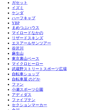
ガセット
イズミ
ケンダ
ハーフキャブ
YBP
まめつぶハウス
マイロードなかの
リザードスキンズ
エスアールサンツアー
谷沢川
麻生山
東京裏山ベース
マイクロヒーロー
武蔵野ストリートスポーツ広場
自転車ショップ
自転車屋 のどか
ファン
小瀬スポーツ公園
アディダス
ファイブテン
セクションマーカー