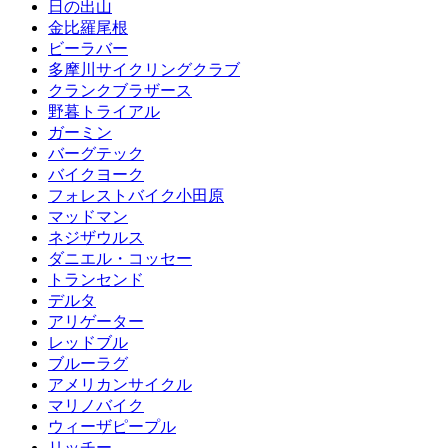
日の出山
金比羅尾根
ビーラバー
多摩川サイクリングクラブ
クランクブラザース
野暮トライアル
ガーミン
バーグテック
バイクヨーク
フォレストバイク小田原
マッドマン
ネジザウルス
ダニエル・コッセー
トランセンド
デルタ
アリゲーター
レッドブル
ブルーラグ
アメリカンサイクル
マリノバイク
ウィーザピープル
リッチー