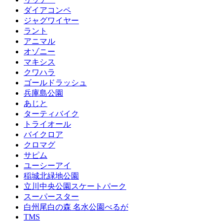
ダイアコンペ
ジャグワイヤー
ラント
アニマル
オゾニー
マキシス
クワハラ
ゴールドラッシュ
兵庫島公園
あじと
ターティバイク
トライオール
バイクロア
クロマグ
サピム
ユーシーアイ
稲城北緑地公園
立川中央公園スケートパーク
スーパースター
白州尾白の森 名水公園べるが
TMS