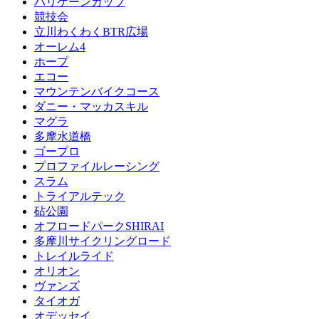
ハリケーンカップ
競技会
立川わくわくBTR広場
オーレム4
ホープ
エコー
マウンテンバイクコース
ダニー・マッカスキル
マグラ
多摩水道橋
ゴープロ
プロファイルレーシング
スラム
トライアルテック
砧公園
オフロードパークSHIRAI
多摩川サイクリングロード
トレイルライド
オリオン
ヴァンズ
タイオガ
オデッセイ