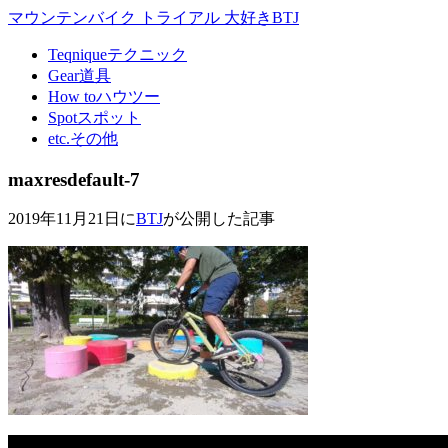
マウンテンバイク トライアル 大好きBTJ
Teqnique
テクニック
Gear
道具
How to
ハウツー
Spot
スポット
etc.
その他
maxresdefault-7
2019年11月21日に
BTJ
が公開した記事