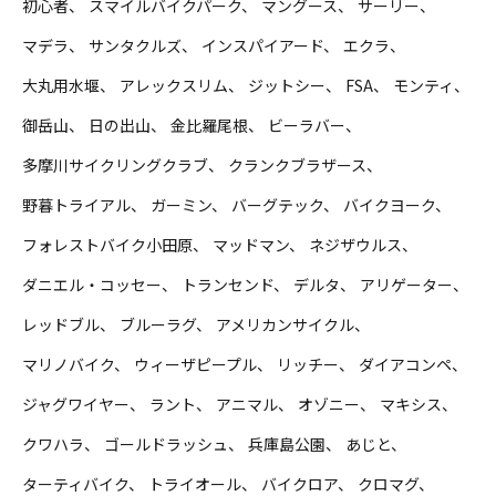
初心者
スマイルバイクパーク
マングース
サーリー
マデラ
サンタクルズ
インスパイアード
エクラ
大丸用水堰
アレックスリム
ジットシー
FSA
モンティ
御岳山
日の出山
金比羅尾根
ビーラバー
多摩川サイクリングクラブ
クランクブラザース
野暮トライアル
ガーミン
バーグテック
バイクヨーク
フォレストバイク小田原
マッドマン
ネジザウルス
ダニエル・コッセー
トランセンド
デルタ
アリゲーター
レッドブル
ブルーラグ
アメリカンサイクル
マリノバイク
ウィーザピープル
リッチー
ダイアコンペ
ジャグワイヤー
ラント
アニマル
オゾニー
マキシス
クワハラ
ゴールドラッシュ
兵庫島公園
あじと
ターティバイク
トライオール
バイクロア
クロマグ