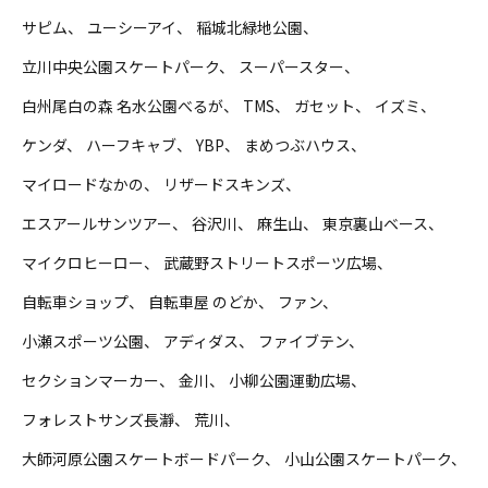
サピム
ユーシーアイ
稲城北緑地公園
立川中央公園スケートパーク
スーパースター
白州尾白の森 名水公園べるが
TMS
ガセット
イズミ
ケンダ
ハーフキャブ
YBP
まめつぶハウス
マイロードなかの
リザードスキンズ
エスアールサンツアー
谷沢川
麻生山
東京裏山ベース
マイクロヒーロー
武蔵野ストリートスポーツ広場
自転車ショップ
自転車屋 のどか
ファン
小瀬スポーツ公園
アディダス
ファイブテン
セクションマーカー
金川
小柳公園運動広場
フォレストサンズ長瀞
荒川
大師河原公園スケートボードパーク
小山公園スケートパーク