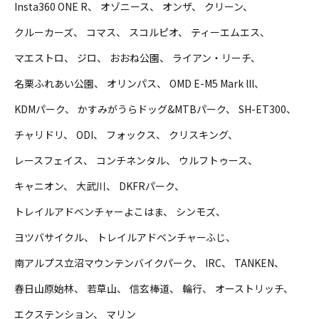
Insta360 ONE R
オゾニース
オンザ
クリーン
クルーカーズ
コマス
スコルピオ
ティーエムエス
マエストロ
ジロ
おおね公園
ライアン・リーチ
名栗ふれあい公園
オリンパス
OMD E-M5 Mark lll
KDMパーク
かすみがうらドッグ&MTBパーク
SH-ET300
チャリドリ
ODI
フォックス
クリスキング
レースフェイス
コンチネンタル
ウルフトゥース
キャニオン
大武川
DKFRパーク
トレイルアドベンチャーよこはま
シンモズ
ヨツバサイクル
トレイルアドベンチャーふじ
南アルプス立沼マウンテンバイクパーク
IRC
TANKEN
春日山原始林
若草山
信玄棒道
輪行
オーストリッチ
エクステンション
マリン