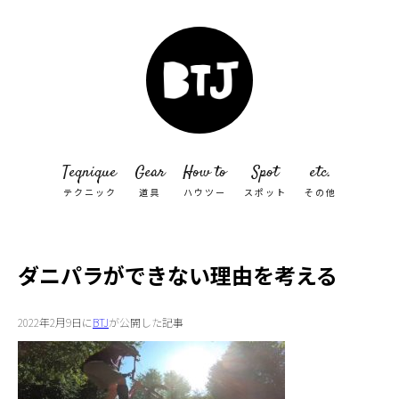
Teqnique
Gear
How to
Spot
etc.
テクニック
道具
ハウツー
スポット
その他
ダニパラができない理由を考える
2022年2月9日に
BTJ
が公開した記事