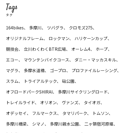
Tags
タグ
164bikes
多摩川
ツバグラ
クロモズ275
オリジナルフレーム
ロックマン
ハリケーンカップ
競技会
立川わくわくBTR広場
オーレム4
ホープ
エコー
マウンテンバイクコース
ダニー・マッカスキル
マグラ
多摩水道橋
ゴープロ
プロファイルレーシング
スラム
トライアルテック
砧公園
オフロードパークSHIRAI
多摩川サイクリングロード
トレイルライド
オリオン
ヴァンズ
タイオガ
オデッセイ
フルマークス
タマリパーク
トムソン
多摩川橋梁
シマノ
多摩川親水公園
二ヶ領宿河原堰