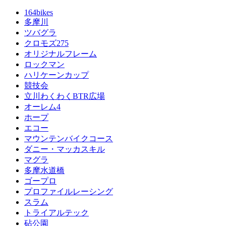
164bikes
多摩川
ツバグラ
クロモズ275
オリジナルフレーム
ロックマン
ハリケーンカップ
競技会
立川わくわくBTR広場
オーレム4
ホープ
エコー
マウンテンバイクコース
ダニー・マッカスキル
マグラ
多摩水道橋
ゴープロ
プロファイルレーシング
スラム
トライアルテック
砧公園