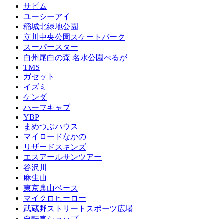
サピム
ユーシーアイ
稲城北緑地公園
立川中央公園スケートパーク
スーパースター
白州尾白の森 名水公園べるが
TMS
ガセット
イズミ
ケンダ
ハーフキャブ
YBP
まめつぶハウス
マイロードなかの
リザードスキンズ
エスアールサンツアー
谷沢川
麻生山
東京裏山ベース
マイクロヒーロー
武蔵野ストリートスポーツ広場
自転車ショップ