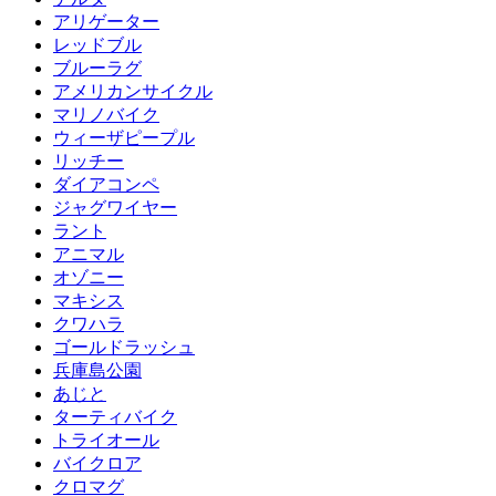
アリゲーター
レッドブル
ブルーラグ
アメリカンサイクル
マリノバイク
ウィーザピープル
リッチー
ダイアコンペ
ジャグワイヤー
ラント
アニマル
オゾニー
マキシス
クワハラ
ゴールドラッシュ
兵庫島公園
あじと
ターティバイク
トライオール
バイクロア
クロマグ