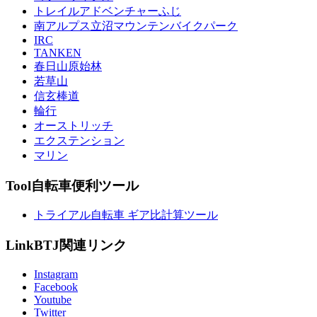
トレイルアドベンチャーふじ
南アルプス立沼マウンテンバイクパーク
IRC
TANKEN
春日山原始林
若草山
信玄棒道
輪行
オーストリッチ
エクステンション
マリン
Tool
自転車便利ツール
トライアル自転車 ギア比計算ツール
Link
BTJ関連リンク
Instagram
Facebook
Youtube
Twitter