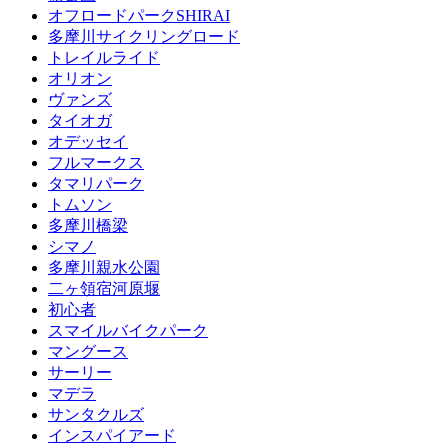
オフロードパークSHIRAI
多摩川サイクリングロード
トレイルライド
オリオン
ヴァンズ
タイオガ
オデッセイ
フルマークス
タマリパーク
トムソン
多摩川橋梁
シマノ
多摩川親水公園
二ヶ領宿河原堰
初心者
スマイルバイクパーク
マングース
サーリー
マデラ
サンタクルズ
インスパイアード