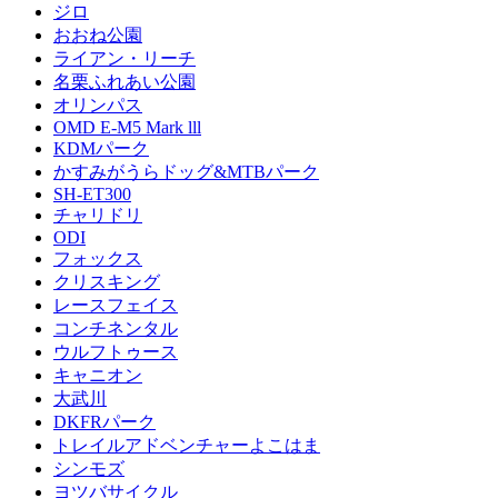
ジロ
おおね公園
ライアン・リーチ
名栗ふれあい公園
オリンパス
OMD E-M5 Mark lll
KDMパーク
かすみがうらドッグ&MTBパーク
SH-ET300
チャリドリ
ODI
フォックス
クリスキング
レースフェイス
コンチネンタル
ウルフトゥース
キャニオン
大武川
DKFRパーク
トレイルアドベンチャーよこはま
シンモズ
ヨツバサイクル