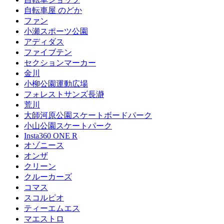
自転車屋 のどか
ファン
小瀬スポーツ公園
アディダス
ファイブテン
セクションマーカー
金川
小柳公園運動広場
フォレストサンズ長瀞
荒川
大師河原公園スケートボードパーク
小山公園スケートパーク
Insta360 ONE R
オゾニース
オンザ
クリーン
クルーカーズ
コマス
スコルピオ
ティーエムエス
マエストロ