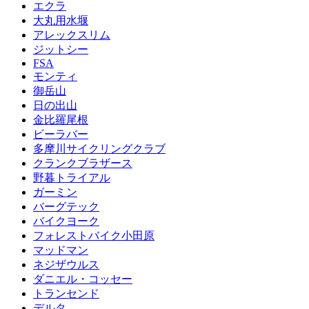
エクラ
大丸用水堰
アレックスリム
ジットシー
FSA
モンティ
御岳山
日の出山
金比羅尾根
ビーラバー
多摩川サイクリングクラブ
クランクブラザース
野暮トライアル
ガーミン
バーグテック
バイクヨーク
フォレストバイク小田原
マッドマン
ネジザウルス
ダニエル・コッセー
トランセンド
デルタ