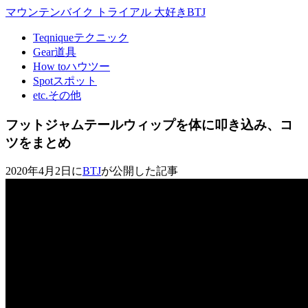
マウンテンバイク トライアル 大好きBTJ
Teqnique
テクニック
Gear
道具
How to
ハウツー
Spot
スポット
etc.
その他
フットジャムテールウィップを体に叩き込み、コ
ツをまとめ
2020年4月2日に
BTJ
が公開した記事