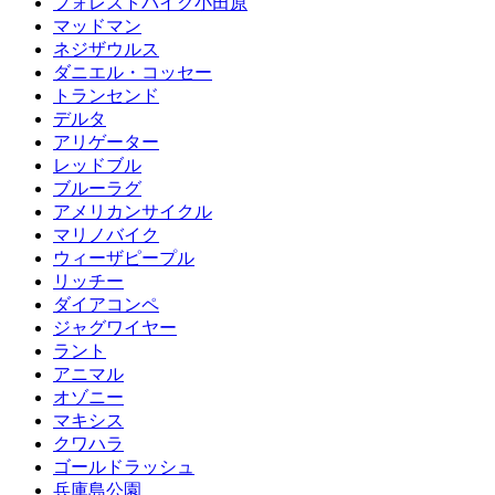
フォレストバイク小田原
マッドマン
ネジザウルス
ダニエル・コッセー
トランセンド
デルタ
アリゲーター
レッドブル
ブルーラグ
アメリカンサイクル
マリノバイク
ウィーザピープル
リッチー
ダイアコンペ
ジャグワイヤー
ラント
アニマル
オゾニー
マキシス
クワハラ
ゴールドラッシュ
兵庫島公園