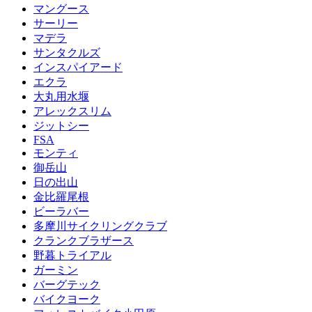
マングース
サーリー
マデラ
サンタクルズ
インスパイアード
エクラ
大丸用水堰
アレックスリム
ジットシー
FSA
モンティ
御岳山
日の出山
金比羅尾根
ビーラバー
多摩川サイクリングクラブ
クランクブラザース
野暮トライアル
ガーミン
バーグテック
バイクヨーク