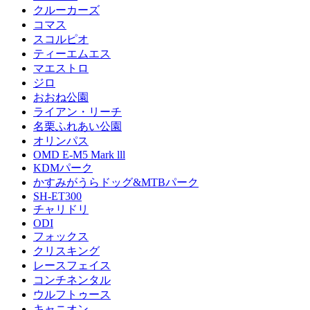
クルーカーズ
コマス
スコルピオ
ティーエムエス
マエストロ
ジロ
おおね公園
ライアン・リーチ
名栗ふれあい公園
オリンパス
OMD E-M5 Mark lll
KDMパーク
かすみがうらドッグ&MTBパーク
SH-ET300
チャリドリ
ODI
フォックス
クリスキング
レースフェイス
コンチネンタル
ウルフトゥース
キャニオン