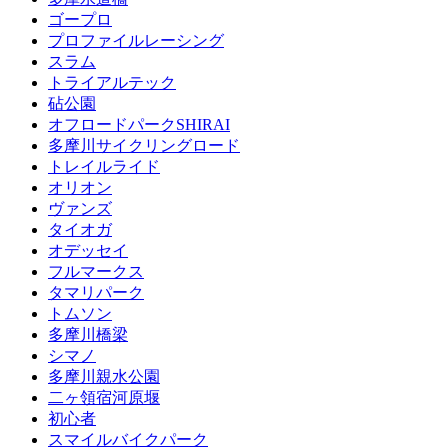
ゴープロ
プロファイルレーシング
スラム
トライアルテック
砧公園
オフロードパークSHIRAI
多摩川サイクリングロード
トレイルライド
オリオン
ヴァンズ
タイオガ
オデッセイ
フルマークス
タマリパーク
トムソン
多摩川橋梁
シマノ
多摩川親水公園
二ヶ領宿河原堰
初心者
スマイルバイクパーク