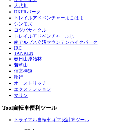
大武川
DKFRパーク
トレイルアドベンチャーよこはま
シンモズ
ヨツバサイクル
トレイルアドベンチャーふじ
南アルプス立沼マウンテンバイクパーク
IRC
TANKEN
春日山原始林
若草山
信玄棒道
輪行
オーストリッチ
エクステンション
マリン
Tool
自転車便利ツール
トライアル自転車 ギア比計算ツール