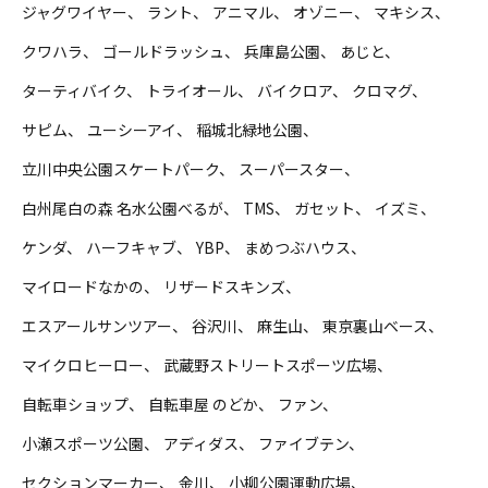
ジャグワイヤー
ラント
アニマル
オゾニー
マキシス
クワハラ
ゴールドラッシュ
兵庫島公園
あじと
ターティバイク
トライオール
バイクロア
クロマグ
サピム
ユーシーアイ
稲城北緑地公園
立川中央公園スケートパーク
スーパースター
白州尾白の森 名水公園べるが
TMS
ガセット
イズミ
ケンダ
ハーフキャブ
YBP
まめつぶハウス
マイロードなかの
リザードスキンズ
エスアールサンツアー
谷沢川
麻生山
東京裏山ベース
マイクロヒーロー
武蔵野ストリートスポーツ広場
自転車ショップ
自転車屋 のどか
ファン
小瀬スポーツ公園
アディダス
ファイブテン
セクションマーカー
金川
小柳公園運動広場