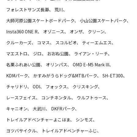
フォレストサンズ長瀞
荒川
大師河原公園スケートボードパーク
小山公園スケートパーク
Insta360 ONE R
オゾニース
オンザ
クリーン
クルーカーズ
コマス
スコルピオ
ティーエムエス
マエストロ
ジロ
おおね公園
ライアン・リーチ
名栗ふれあい公園
オリンパス
OMD E-M5 Mark lll
KDMパーク
かすみがうらドッグ&MTBパーク
SH-ET300
チャリドリ
ODI
フォックス
クリスキング
レースフェイス
コンチネンタル
ウルフトゥース
キャニオン
大武川
DKFRパーク
トレイルアドベンチャーよこはま
シンモズ
ヨツバサイクル
トレイルアドベンチャーふじ