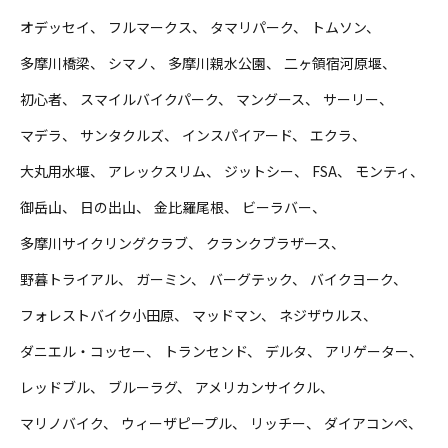
オデッセイ
フルマークス
タマリパーク
トムソン
多摩川橋梁
シマノ
多摩川親水公園
二ヶ領宿河原堰
初心者
スマイルバイクパーク
マングース
サーリー
マデラ
サンタクルズ
インスパイアード
エクラ
大丸用水堰
アレックスリム
ジットシー
FSA
モンティ
御岳山
日の出山
金比羅尾根
ビーラバー
多摩川サイクリングクラブ
クランクブラザース
野暮トライアル
ガーミン
バーグテック
バイクヨーク
フォレストバイク小田原
マッドマン
ネジザウルス
ダニエル・コッセー
トランセンド
デルタ
アリゲーター
レッドブル
ブルーラグ
アメリカンサイクル
マリノバイク
ウィーザピープル
リッチー
ダイアコンペ