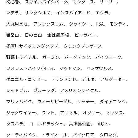
初心者
スマイルバイクパーク
マングース
サーリー
マデラ
サンタクルズ
インスパイアード
エクラ
大丸用水堰
アレックスリム
ジットシー
FSA
モンティ
御岳山
日の出山
金比羅尾根
ビーラバー
多摩川サイクリングクラブ
クランクブラザース
野暮トライアル
ガーミン
バーグテック
バイクヨーク
フォレストバイク小田原
マッドマン
ネジザウルス
ダニエル・コッセー
トランセンド
デルタ
アリゲーター
レッドブル
ブルーラグ
アメリカンサイクル
マリノバイク
ウィーザピープル
リッチー
ダイアコンペ
ジャグワイヤー
ラント
アニマル
オゾニー
マキシス
クワハラ
ゴールドラッシュ
兵庫島公園
あじと
ターティバイク
トライオール
バイクロア
クロマグ