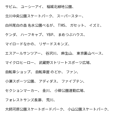
サピム
ユーシーアイ
稲城北緑地公園
立川中央公園スケートパーク
スーパースター
白州尾白の森 名水公園べるが
TMS
ガセット
イズミ
ケンダ
ハーフキャブ
YBP
まめつぶハウス
マイロードなかの
リザードスキンズ
エスアールサンツアー
谷沢川
麻生山
東京裏山ベース
マイクロヒーロー
武蔵野ストリートスポーツ広場
自転車ショップ
自転車屋 のどか
ファン
小瀬スポーツ公園
アディダス
ファイブテン
セクションマーカー
金川
小柳公園運動広場
フォレストサンズ長瀞
荒川
大師河原公園スケートボードパーク
小山公園スケートパーク