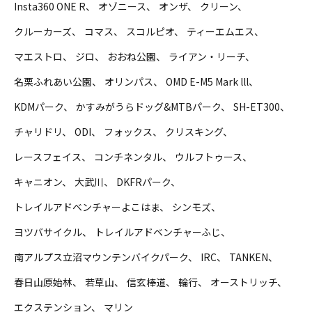
Insta360 ONE R
オゾニース
オンザ
クリーン
クルーカーズ
コマス
スコルピオ
ティーエムエス
マエストロ
ジロ
おおね公園
ライアン・リーチ
名栗ふれあい公園
オリンパス
OMD E-M5 Mark lll
KDMパーク
かすみがうらドッグ&MTBパーク
SH-ET300
チャリドリ
ODI
フォックス
クリスキング
レースフェイス
コンチネンタル
ウルフトゥース
キャニオン
大武川
DKFRパーク
トレイルアドベンチャーよこはま
シンモズ
ヨツバサイクル
トレイルアドベンチャーふじ
南アルプス立沼マウンテンバイクパーク
IRC
TANKEN
春日山原始林
若草山
信玄棒道
輪行
オーストリッチ
エクステンション
マリン