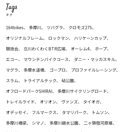
Tags
タグ
164bikes
多摩川
ツバグラ
クロモズ275
オリジナルフレーム
ロックマン
ハリケーンカップ
競技会
立川わくわくBTR広場
オーレム4
ホープ
エコー
マウンテンバイクコース
ダニー・マッカスキル
マグラ
多摩水道橋
ゴープロ
プロファイルレーシング
スラム
トライアルテック
砧公園
オフロードパークSHIRAI
多摩川サイクリングロード
トレイルライド
オリオン
ヴァンズ
タイオガ
オデッセイ
フルマークス
タマリパーク
トムソン
多摩川橋梁
シマノ
多摩川親水公園
二ヶ領宿河原堰