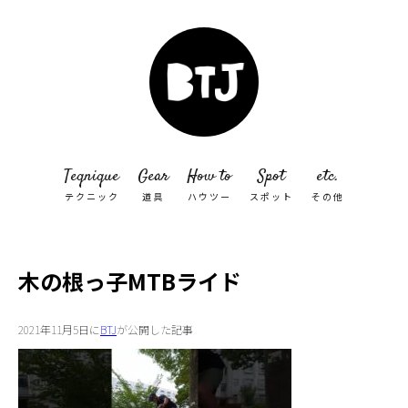
Teqnique
Gear
How to
Spot
etc.
テクニック
道具
ハウツー
スポット
その他
木の根っ子MTBライド
2021年11月5日に
BTJ
が公開した記事