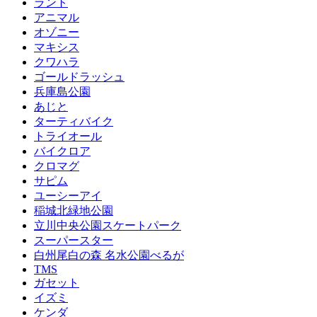
ラント
アニマル
オゾニー
マキシス
クワハラ
ゴールドラッシュ
兵庫島公園
あじと
ターティバイク
トライオール
バイクロア
クロマグ
サピム
ユーシーアイ
稲城北緑地公園
立川中央公園スケートパーク
スーパースター
白州尾白の森 名水公園べるが
TMS
ガセット
イズミ
ケンダ