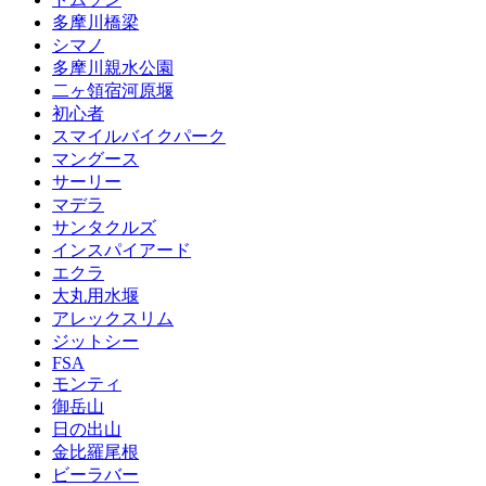
多摩川橋梁
シマノ
多摩川親水公園
二ヶ領宿河原堰
初心者
スマイルバイクパーク
マングース
サーリー
マデラ
サンタクルズ
インスパイアード
エクラ
大丸用水堰
アレックスリム
ジットシー
FSA
モンティ
御岳山
日の出山
金比羅尾根
ビーラバー