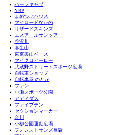
ハーフキャブ
YBP
まめつぶハウス
マイロードなかの
リザードスキンズ
エスアールサンツアー
谷沢川
麻生山
東京裏山ベース
マイクロヒーロー
武蔵野ストリートスポーツ広場
自転車ショップ
自転車屋 のどか
ファン
小瀬スポーツ公園
アディダス
ファイブテン
セクションマーカー
金川
小柳公園運動広場
フォレストサンズ長瀞