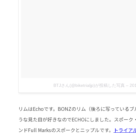
BTJさん(@biketrialjp)が投稿した写真
–
20
リムはEchoです。BONZのリム（後ろに写っている
うな見た目が好きなのでECHOにしました。スポーク・
ンドFull Marksのスポークとニップルです。
トライア