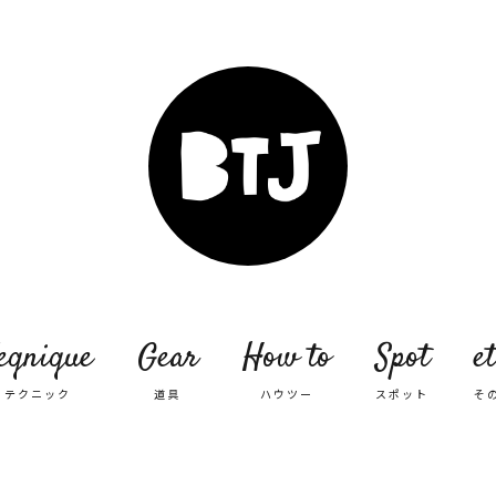
eqnique
Gear
How to
Spot
et
テクニック
道具
ハウツー
スポット
そ