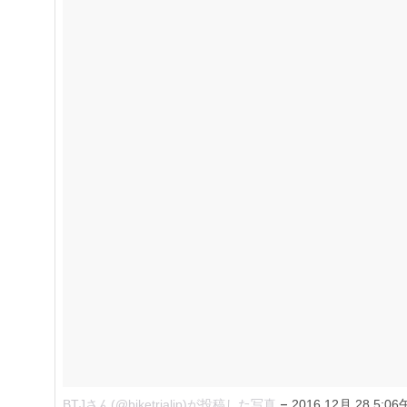
–
BTJさん(@biketrialjp)が投稿した写真
2016 12月 28 5:0