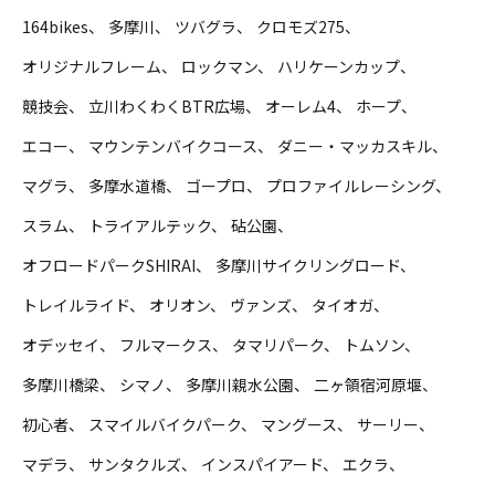
164bikes
多摩川
ツバグラ
クロモズ275
オリジナルフレーム
ロックマン
ハリケーンカップ
競技会
立川わくわくBTR広場
オーレム4
ホープ
エコー
マウンテンバイクコース
ダニー・マッカスキル
マグラ
多摩水道橋
ゴープロ
プロファイルレーシング
スラム
トライアルテック
砧公園
オフロードパークSHIRAI
多摩川サイクリングロード
トレイルライド
オリオン
ヴァンズ
タイオガ
オデッセイ
フルマークス
タマリパーク
トムソン
多摩川橋梁
シマノ
多摩川親水公園
二ヶ領宿河原堰
初心者
スマイルバイクパーク
マングース
サーリー
マデラ
サンタクルズ
インスパイアード
エクラ