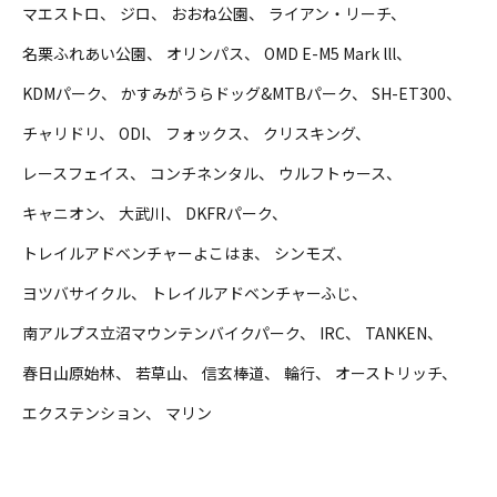
マエストロ
ジロ
おおね公園
ライアン・リーチ
名栗ふれあい公園
オリンパス
OMD E-M5 Mark lll
KDMパーク
かすみがうらドッグ&MTBパーク
SH-ET300
チャリドリ
ODI
フォックス
クリスキング
レースフェイス
コンチネンタル
ウルフトゥース
キャニオン
大武川
DKFRパーク
トレイルアドベンチャーよこはま
シンモズ
ヨツバサイクル
トレイルアドベンチャーふじ
南アルプス立沼マウンテンバイクパーク
IRC
TANKEN
春日山原始林
若草山
信玄棒道
輪行
オーストリッチ
エクステンション
マリン