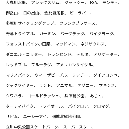
大丸用水堰
アレックスリム
ジットシー
FSA
モンティ
御岳山
日の出山
金比羅尾根
ビーラバー
多摩川サイクリングクラブ
クランクブラザース
野暮トライアル
ガーミン
バーグテック
バイクヨーク
フォレストバイク小田原
マッドマン
ネジザウルス
ダニエル・コッセー
トランセンド
デルタ
アリゲーター
レッドブル
ブルーラグ
アメリカンサイクル
マリノバイク
ウィーザピープル
リッチー
ダイアコンペ
ジャグワイヤー
ラント
アニマル
オゾニー
マキシス
クワハラ
ゴールドラッシュ
兵庫島公園
あじと
ターティバイク
トライオール
バイクロア
クロマグ
サピム
ユーシーアイ
稲城北緑地公園
立川中央公園スケートパーク
スーパースター