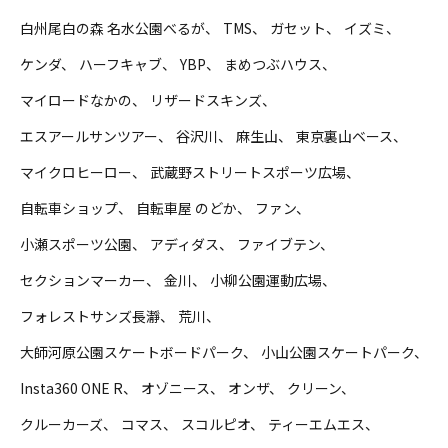
白州尾白の森 名水公園べるが
TMS
ガセット
イズミ
ケンダ
ハーフキャブ
YBP
まめつぶハウス
マイロードなかの
リザードスキンズ
エスアールサンツアー
谷沢川
麻生山
東京裏山ベース
マイクロヒーロー
武蔵野ストリートスポーツ広場
自転車ショップ
自転車屋 のどか
ファン
小瀬スポーツ公園
アディダス
ファイブテン
セクションマーカー
金川
小柳公園運動広場
フォレストサンズ長瀞
荒川
大師河原公園スケートボードパーク
小山公園スケートパーク
Insta360 ONE R
オゾニース
オンザ
クリーン
クルーカーズ
コマス
スコルピオ
ティーエムエス