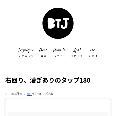
Teqnique
Gear
How to
Spot
etc.
テクニック
道具
ハウツー
スポット
その他
右回り、漕ぎありのタップ180
2018年4月9日に
BTJ
が公開した記事