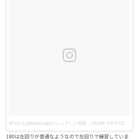
BTJさん(@biketrialjp)がシェアした投稿
–
2018年 4月月7日午後2時29分PDT
180は左回りが普通なようなので左回りで練習していま