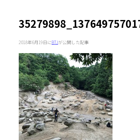
35279898_13764975701
2018年6月19日に
BTJ
が公開した記事