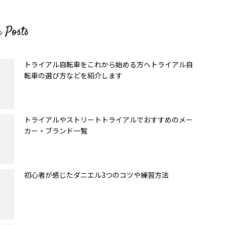
r Posts
8_n
トライアル自転車をこれから始める方へトライアル自
転車の選び方などを紹介します
トライアルやストリートトライアルでおすすめのメー
カー・ブランド一覧
初心者が感じたダニエル3つのコツや練習方法