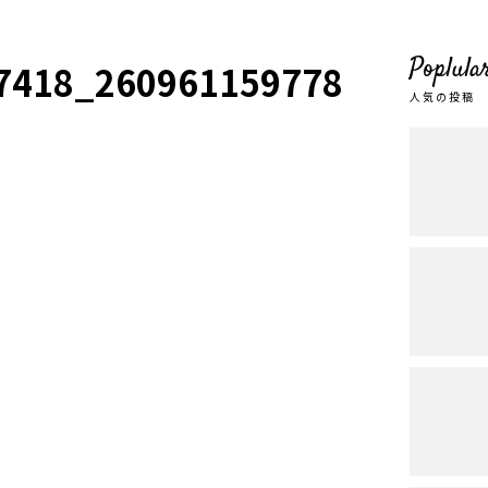
Poplula
7418_260961159778979020
人気の投稿