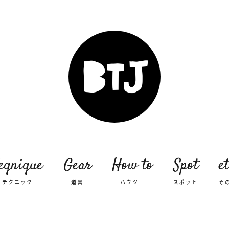
eqnique
Gear
How to
Spot
et
テクニック
道具
ハウツー
スポット
そ