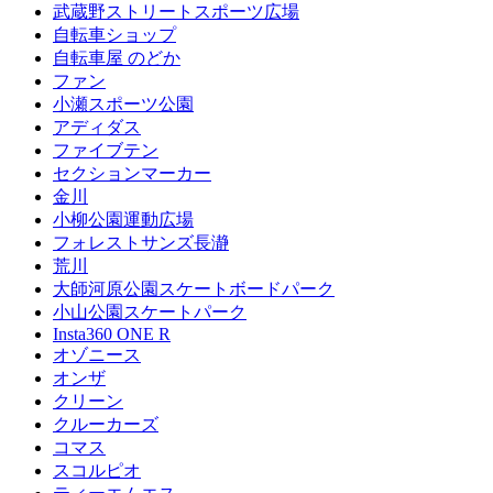
武蔵野ストリートスポーツ広場
自転車ショップ
自転車屋 のどか
ファン
小瀬スポーツ公園
アディダス
ファイブテン
セクションマーカー
金川
小柳公園運動広場
フォレストサンズ長瀞
荒川
大師河原公園スケートボードパーク
小山公園スケートパーク
Insta360 ONE R
オゾニース
オンザ
クリーン
クルーカーズ
コマス
スコルピオ