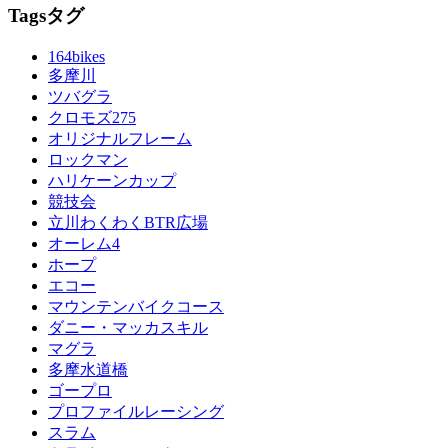
Tags
タグ
164bikes
多摩川
ツバグラ
クロモズ275
オリジナルフレーム
ロックマン
ハリケーンカップ
競技会
立川わくわくBTR広場
オーレム4
ホープ
エコー
マウンテンバイクコース
ダニー・マッカスキル
マグラ
多摩水道橋
ゴープロ
プロファイルレーシング
スラム