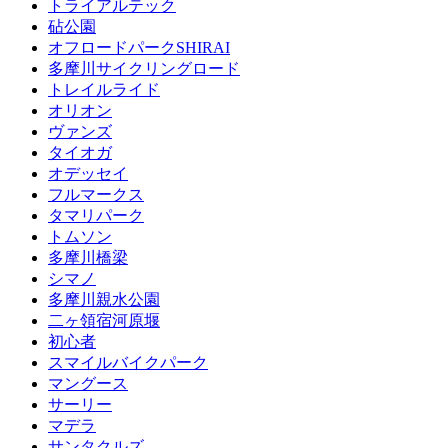
トライアルテック
砧公園
オフロードパークSHIRAI
多摩川サイクリングロード
トレイルライド
オリオン
ヴァンズ
タイオガ
オデッセイ
フルマークス
タマリパーク
トムソン
多摩川橋梁
シマノ
多摩川親水公園
二ヶ領宿河原堰
初心者
スマイルバイクパーク
マングース
サーリー
マデラ
サンタクルズ