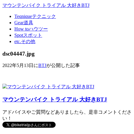
マウンテンバイク トライアル 大好きBTJ
Teqnique
テクニック
Gear
道具
How to
ハウツー
Spot
スポット
etc.
その他
dsc04447.jpg
2022年5月13日に
BTJ
が公開した記事
マウンテンバイク トライアル 大好きBTJ
アドバイスやご質問などありましたら、是非コメントくださ
い！