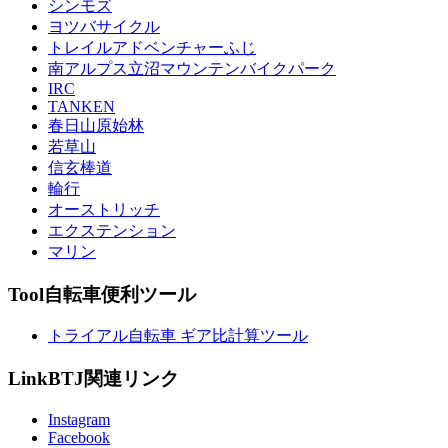
シンモズ
ヨツバサイクル
トレイルアドベンチャーふじ
南アルプス立沼マウンテンバイクパーク
IRC
TANKEN
春日山原始林
若草山
信玄棒道
輪行
オーストリッチ
エクステンション
マリン
Tool
自転車便利ツール
トライアル自転車 ギア比計算ツール
Link
BTJ関連リンク
Instagram
Facebook