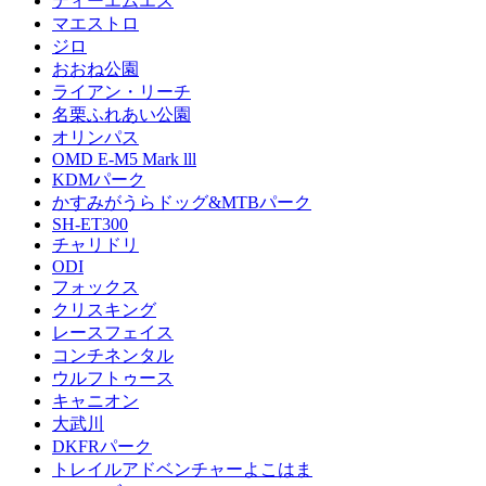
ティーエムエス
マエストロ
ジロ
おおね公園
ライアン・リーチ
名栗ふれあい公園
オリンパス
OMD E-M5 Mark lll
KDMパーク
かすみがうらドッグ&MTBパーク
SH-ET300
チャリドリ
ODI
フォックス
クリスキング
レースフェイス
コンチネンタル
ウルフトゥース
キャニオン
大武川
DKFRパーク
トレイルアドベンチャーよこはま