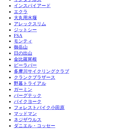
インスパイアード
エクラ
大丸用水堰
アレックスリム
ジットシー
FSA
モンティ
御岳山
日の出山
金比羅尾根
ビーラバー
多摩川サイクリングクラブ
クランクブラザース
野暮トライアル
ガーミン
バーグテック
バイクヨーク
フォレストバイク小田原
マッドマン
ネジザウルス
ダニエル・コッセー