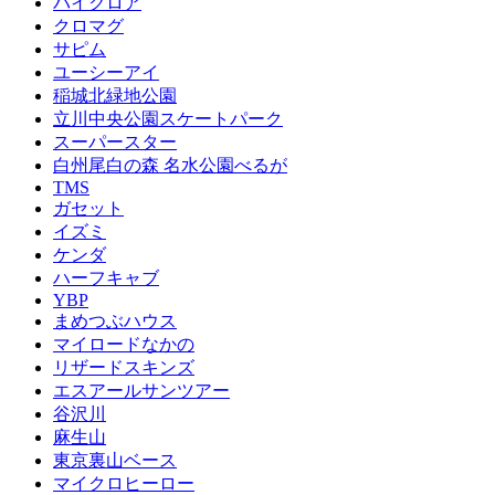
バイクロア
クロマグ
サピム
ユーシーアイ
稲城北緑地公園
立川中央公園スケートパーク
スーパースター
白州尾白の森 名水公園べるが
TMS
ガセット
イズミ
ケンダ
ハーフキャブ
YBP
まめつぶハウス
マイロードなかの
リザードスキンズ
エスアールサンツアー
谷沢川
麻生山
東京裏山ベース
マイクロヒーロー