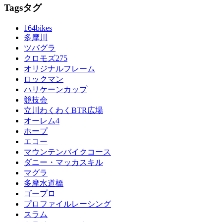
Tags
タグ
164bikes
多摩川
ツバグラ
クロモズ275
オリジナルフレーム
ロックマン
ハリケーンカップ
競技会
立川わくわくBTR広場
オーレム4
ホープ
エコー
マウンテンバイクコース
ダニー・マッカスキル
マグラ
多摩水道橋
ゴープロ
プロファイルレーシング
スラム