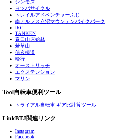
シンモズ
ヨツバサイクル
トレイルアドベンチャーふじ
南アルプス立沼マウンテンバイクパーク
IRC
TANKEN
春日山原始林
若草山
信玄棒道
輪行
オーストリッチ
エクステンション
マリン
Tool
自転車便利ツール
トライアル自転車 ギア比計算ツール
Link
BTJ関連リンク
Instagram
Facebook