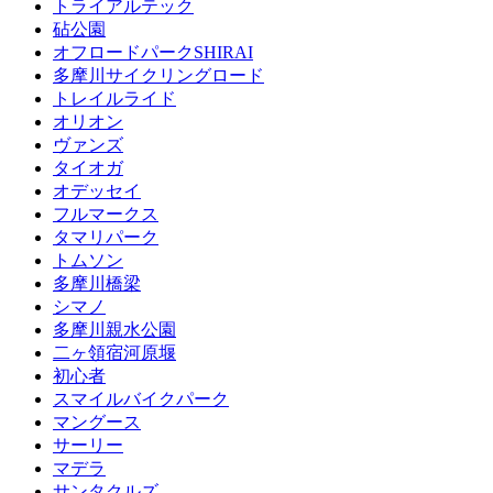
トライアルテック
砧公園
オフロードパークSHIRAI
多摩川サイクリングロード
トレイルライド
オリオン
ヴァンズ
タイオガ
オデッセイ
フルマークス
タマリパーク
トムソン
多摩川橋梁
シマノ
多摩川親水公園
二ヶ領宿河原堰
初心者
スマイルバイクパーク
マングース
サーリー
マデラ
サンタクルズ