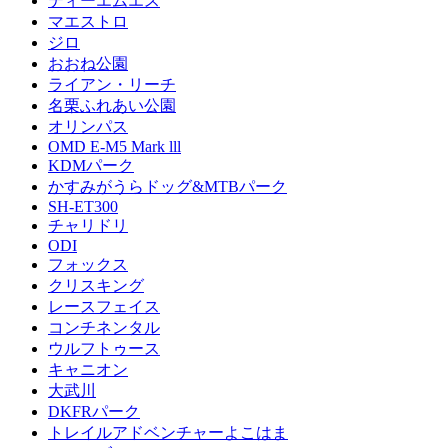
ティーエムエス
マエストロ
ジロ
おおね公園
ライアン・リーチ
名栗ふれあい公園
オリンパス
OMD E-M5 Mark lll
KDMパーク
かすみがうらドッグ&MTBパーク
SH-ET300
チャリドリ
ODI
フォックス
クリスキング
レースフェイス
コンチネンタル
ウルフトゥース
キャニオン
大武川
DKFRパーク
トレイルアドベンチャーよこはま