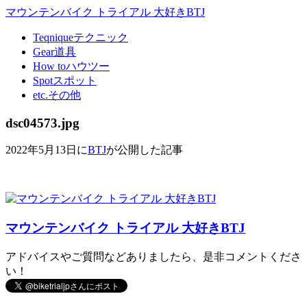
マウンテンバイク トライアル 大好きBTJ
Teqnique
テクニック
Gear
道具
How to
ハウツー
Spot
スポット
etc.
その他
dsc04573.jpg
2022年5月13日に
BTJ
が公開した記事
マウンテンバイク トライアル 大好きBTJ
アドバイスやご質問などありましたら、是非コメントくださ
い！