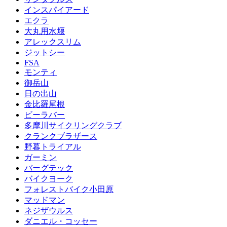
インスパイアード
エクラ
大丸用水堰
アレックスリム
ジットシー
FSA
モンティ
御岳山
日の出山
金比羅尾根
ビーラバー
多摩川サイクリングクラブ
クランクブラザース
野暮トライアル
ガーミン
バーグテック
バイクヨーク
フォレストバイク小田原
マッドマン
ネジザウルス
ダニエル・コッセー