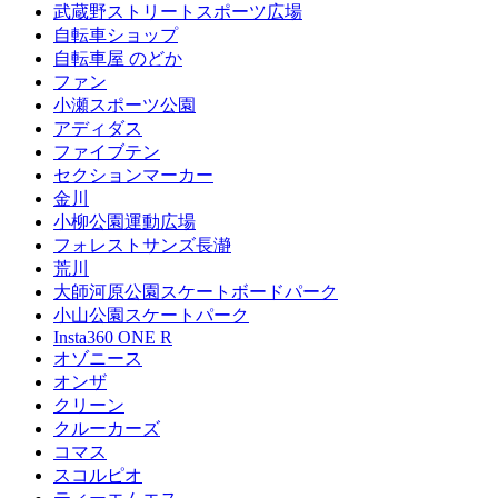
武蔵野ストリートスポーツ広場
自転車ショップ
自転車屋 のどか
ファン
小瀬スポーツ公園
アディダス
ファイブテン
セクションマーカー
金川
小柳公園運動広場
フォレストサンズ長瀞
荒川
大師河原公園スケートボードパーク
小山公園スケートパーク
Insta360 ONE R
オゾニース
オンザ
クリーン
クルーカーズ
コマス
スコルピオ