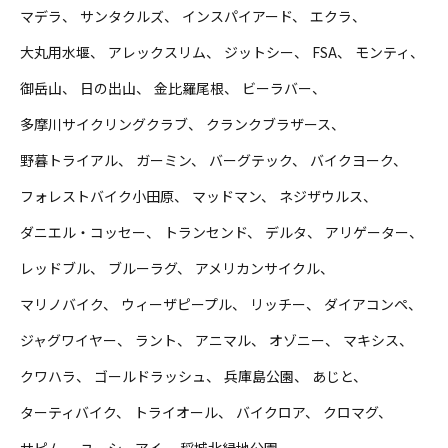
マデラ
サンタクルズ
インスパイアード
エクラ
大丸用水堰
アレックスリム
ジットシー
FSA
モンティ
御岳山
日の出山
金比羅尾根
ビーラバー
多摩川サイクリングクラブ
クランクブラザース
野暮トライアル
ガーミン
バーグテック
バイクヨーク
フォレストバイク小田原
マッドマン
ネジザウルス
ダニエル・コッセー
トランセンド
デルタ
アリゲーター
レッドブル
ブルーラグ
アメリカンサイクル
マリノバイク
ウィーザピープル
リッチー
ダイアコンペ
ジャグワイヤー
ラント
アニマル
オゾニー
マキシス
クワハラ
ゴールドラッシュ
兵庫島公園
あじと
ターティバイク
トライオール
バイクロア
クロマグ