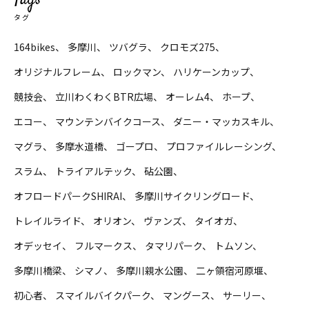
Tags
タグ
164bikes
多摩川
ツバグラ
クロモズ275
オリジナルフレーム
ロックマン
ハリケーンカップ
競技会
立川わくわくBTR広場
オーレム4
ホープ
エコー
マウンテンバイクコース
ダニー・マッカスキル
マグラ
多摩水道橋
ゴープロ
プロファイルレーシング
スラム
トライアルテック
砧公園
オフロードパークSHIRAI
多摩川サイクリングロード
トレイルライド
オリオン
ヴァンズ
タイオガ
オデッセイ
フルマークス
タマリパーク
トムソン
多摩川橋梁
シマノ
多摩川親水公園
二ヶ領宿河原堰
初心者
スマイルバイクパーク
マングース
サーリー