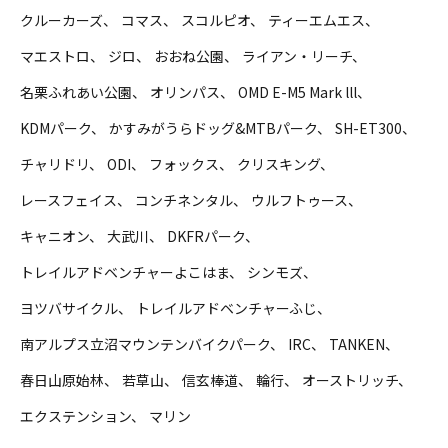
クルーカーズ
コマス
スコルピオ
ティーエムエス
マエストロ
ジロ
おおね公園
ライアン・リーチ
名栗ふれあい公園
オリンパス
OMD E-M5 Mark lll
KDMパーク
かすみがうらドッグ&MTBパーク
SH-ET300
チャリドリ
ODI
フォックス
クリスキング
レースフェイス
コンチネンタル
ウルフトゥース
キャニオン
大武川
DKFRパーク
トレイルアドベンチャーよこはま
シンモズ
ヨツバサイクル
トレイルアドベンチャーふじ
南アルプス立沼マウンテンバイクパーク
IRC
TANKEN
春日山原始林
若草山
信玄棒道
輪行
オーストリッチ
エクステンション
マリン