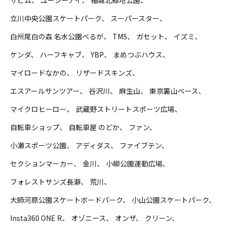
サピム
ユーシーアイ
稲城北緑地公園
立川中央公園スケートパーク
スーパースター
白州尾白の森 名水公園べるが
TMS
ガセット
イズミ
ケンダ
ハーフキャブ
YBP
まめつぶハウス
マイロードなかの
リザードスキンズ
エスアールサンツアー
谷沢川
麻生山
東京裏山ベース
マイクロヒーロー
武蔵野ストリートスポーツ広場
自転車ショップ
自転車屋 のどか
ファン
小瀬スポーツ公園
アディダス
ファイブテン
セクションマーカー
金川
小柳公園運動広場
フォレストサンズ長瀞
荒川
大師河原公園スケートボードパーク
小山公園スケートパーク
Insta360 ONE R
オゾニース
オンザ
クリーン