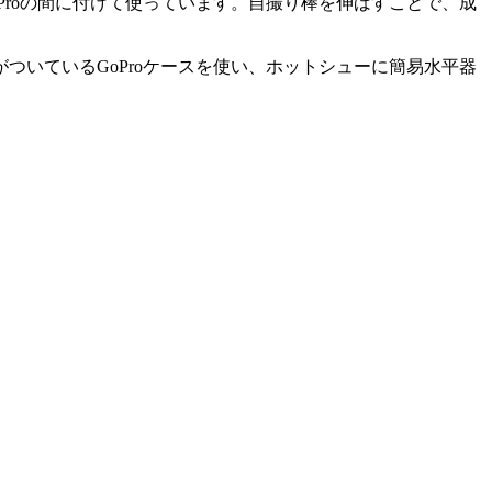
roの間に付けて使っています。自撮り棒を伸ばすことで、成
いているGoProケースを使い、ホットシューに簡易水平器