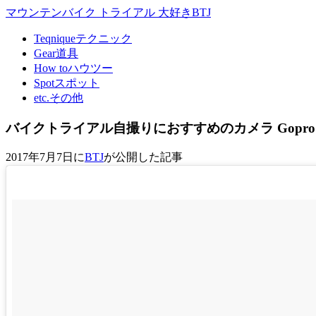
マウンテンバイク トライアル 大好きBTJ
Teqnique
テクニック
Gear
道具
How to
ハウツー
Spot
スポット
etc.
その他
バイクトライアル自撮りにおすすめのカメラ Gopro 
2017年7月7日に
BTJ
が公開した記事