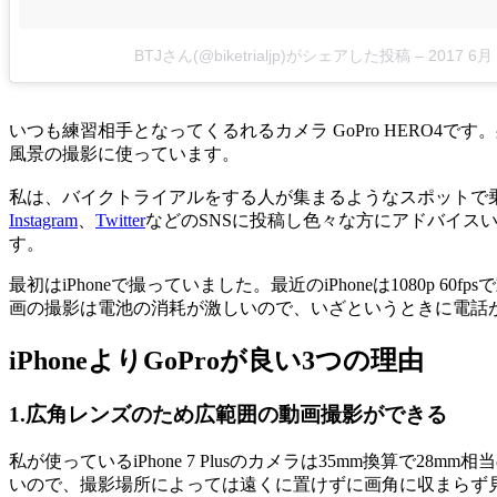
BTJさん(@biketrialjp)がシェアした投稿
–
2017 6月
いつも練習相手となってくるれるカメラ GoPro HERO
風景の撮影に使っています。
私は、バイクトライアルをする人が集まるようなスポットで
Instagram
、
Twitter
などのSNSに投稿し色々な方にアドバイス
す。
最初はiPhoneで撮っていました。最近のiPhoneは1080p
画の撮影は電池の消耗が激しいので、いざというときに電話が使
iPhoneよりGoProが良い3つの理由
1.広角レンズのため広範囲の動画撮影ができる
私が使っているiPhone 7 Plusのカメラは35mm換算
いので、撮影場所によっては遠くに置けずに画角に収まらず